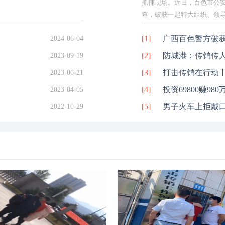
抓捕现场。近日，百色市公
案 
查，破获一起特大组织、领导传
[1]
广西百色警方破获
2024-06-04
[2]
个“A级老总”被
防城港：传销传人
2023-09-19
[3]
打击传销在行动
2023-06-21
[4]
政案件进行强制
投资69800赚9
2023-04-05
[5]
经历
男子火车上拒戴口
2022-10-29
入传销组织发生