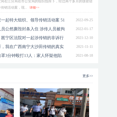
安局右江分局在市公安局的组织指挥下，经过两个多月的缜密侦
51个“A级老总”被一窝端
销活动案，现...
详细>>
一起特大组织、领导传销活动案 51
2022-09-25
一窝端
员公然撕毁封条入住 涉传人员被拘
2022-01-17
丨邕宁区法院对一起涉传销的非诉行
2021-12-10
执行
80万，我在广西南宁大沙田传销的真实
2021-11-11
罩3分钟殴打13人：家人怀疑他陷
2021-08-18
争吵
更多>>