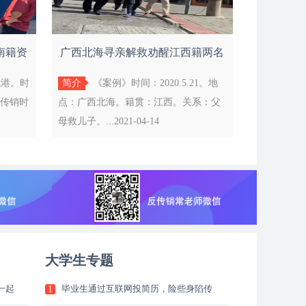
南籍资
广西北海寻亲解救劝醒江西籍两名
资本运作受害者
城港。时
简介
《案例》时间：2020.5.21。地
入传销时
点：广西北海。籍贯：江西。关系：父
母救儿子。...2021-04-14
大学生专题
一起
毕业生通过互联网投简历，险些身陷传
1
销组织该如何避免