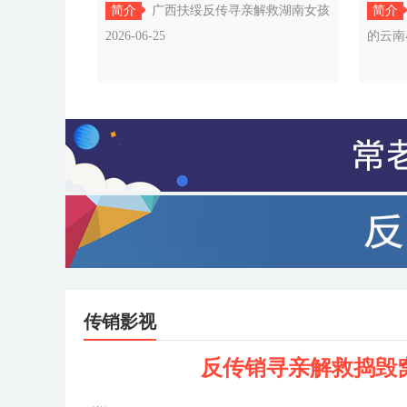
简介
广西扶绥反传寻亲解救湖南女孩
简介
2026-06-25
的云南小
传销影视
反传销寻亲解救捣毁