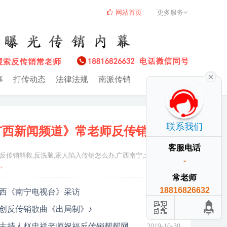
网站首页
更多服务
事
打传动态
法律法规
南派传销
联系我们
广西新闻频道》常老师反传销
客服电话
反传销解救,反洗脑,家人陷入传销怎么办,广西南宁,北海,防城港,
-
>
常老师
18816826632
西《南宁电视台》采访
2020-04-28
创反传销歌曲《出局制》♪
2019-11-30
主持人赵忠祥老师祝福反传销帮帮网
2019-10-30