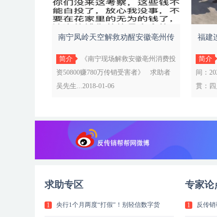
南宁凤岭天空解救劝醒安徽亳州传
福建
销受害者
简介
《南宁现场解救安徽亳州消费投
简介
资50800赚780万传销受害者》 求助者
间：2
吴先生...2018-01-06
贯：四川。
求助专区
专家论
央行1个月两度“打假”！别轻信数字货
反传销
1
1
币“冒牌货” 或涉及诈骗传销
骗的传