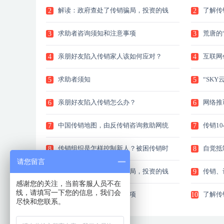
还有人
解读：政府查处了传销骗局，投资的钱
了解传
2
2
还能要回来吗?
有哪些
求助者咨询须知和注意事项
荒唐的
3
3
亲朋好友陷入传销家人该如何应对？
互联网
4
4
求助者须知
“SK
5
5
加追责
亲朋好友陷入传销怎么办？
网络推
6
6
销”，
机“线
中国传销地图，由反传销咨询救助网统
传销10
7
7
计的全国传销现状
心理学
传销组织是怎样控制新人？被困传销时
自觉抵
8
8
怎样自救？
织又来
请您留言
解读：政府查处了传销骗局，投资的钱
传销、
9
9
还能要回来吗?
触碰的
感谢您的关注，当前客服人员不在
虚拟货
线，请填写一下您的信息，我们会
求助者咨询须知和注意事项
了解传
10
10
尽快和您联系。
有哪些