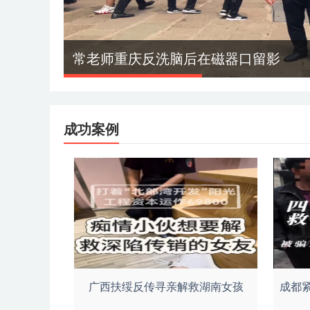
常老师重庆反洗脑后在磁器口留影
成功案例
广西扶绥反传寻亲解救湖南女孩
成都紧