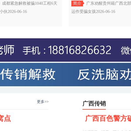
南小伙
作受骗女孩
成都紧急解救被骗1040工程6天
简介
广东劝醒贵州籍广西北
伙2026-06-16
运作受骗女孩2026-06-16
更多>>
广西传销
窝点
广西百色警方