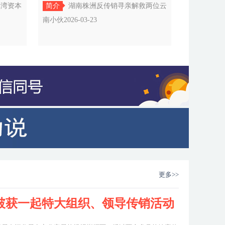
小伙
部湾资本
简介
湖南株洲反传销寻亲解救两位云
南小伙2026-03-23
更多>>
破获一起特大组织、领导传销活动