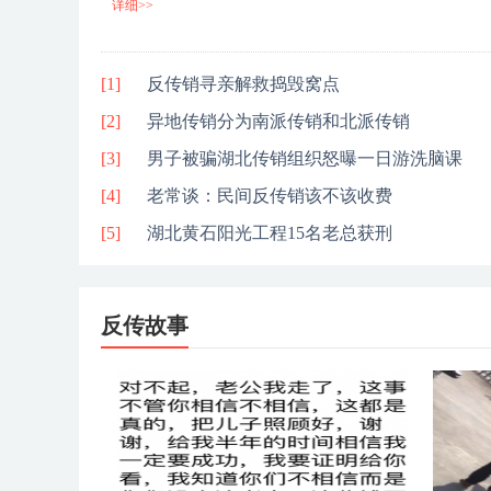
详细>>
[1]
反传销寻亲解救捣毁窝点
[2]
异地传销分为南派传销和北派传销
[3]
男子被骗湖北传销组织怒曝一日游洗脑课
[4]
老常谈：民间反传销该不该收费
[5]
湖北黄石阳光工程15名老总获刑
反传故事