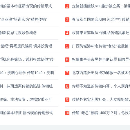
加入？原因在于……
销的基本特征新出现的传销形式
走路就能赚钱APP趣步被立案：涉
2
，怎样识别？
更有金融诈骗
“企业魂”培训实为“精神传销”
春节及全国两会期间 河北严打传销
3
创新切忌过度炒作概念
权健束昱辉服法 保健品传销乱象还
4
治
Y云世纪”再现庞氏骗局 境外投资增
广西防城港47名传销“老总”被批捕
5
难度
币机化身赌场，返利模式疑似“传
权健董事长束昱辉当庭认罪 因领导
6
是否已触碰法律红线 网络推币
一审宣判九年
上”化身赌场 返利模式
40：洗脑心理学 传销1040：洗脑
北京西路派出所成功解救一名被困
7
人员
制，从而远离传销的陷阱 传销组
你所不知道的传销内幕，个人亲身
8
新招式 烟台网警揭秘支招
历：我在传销的那些日子
诈骗、非法集资，虚拟货币不可
传销外衣实为黑社会，为立规矩致
9
高压线有哪些 传销诈骗非法集资
亡，3主犯被判死缓！
币不可触碰的高压线有
销的基本特征 新出现的传销形式
传销“老总”被骗1400万？对，你没
10
，怎样识别？
错！