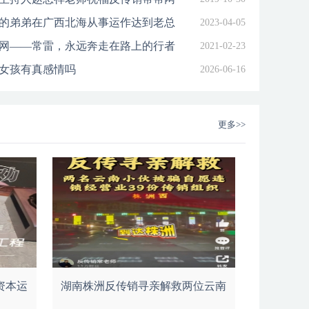
的弟弟在广西北海从事运作达到老总
2023-04-05
，留下弟媳妇带两个娃
网——常雷，永远奔走在路上的行者
2021-02-23
国150多个城市的高铁，火车，机票（截止2019年6
打击传销
料
传销
师兰州反洗脑后张掖路步行街留影
女孩有真感情吗
2026-06-16
更多>>
资本运
湖南株洲反传销寻亲解救两位云南