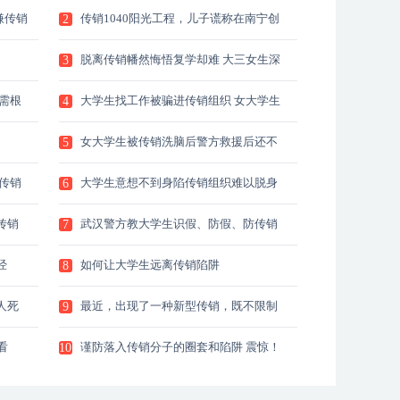
嫌传销
传销1040阳光工程，儿子谎称在南宁创
2
业，父亲来一起打拼同样受骗传销的危
害，大学生轻信女同学感情邀约
脱离传销幡然悔悟复学却难 大三女生深
3
陷传销用假材料退学 脱离传销后想复学
需根
大学生找工作被骗进传销组织 女大学生
4
找工作陷传销 拿刀对着手腕：不让走就
自杀
女大学生被传销洗脑后警方救援后还不
5
肯离开 女大学生误入传销组织 入戏太深
被解救后还不肯走
传销
大学生意想不到身陷传销组织难以脱身
6
大学生才被解救 谁料他竟想再打入传销
传销
武汉警方教大学生识假、防假、防传销
7
武汉警方教大学生识假、防假、防传销
经
如何让大学生远离传销陷阱
8
人死
最近，出现了一种新型传销，既不限制
9
人身自由 这种新型传销大学生可要当心
看
谨防落入传销分子的圈套和陷阱 震惊！
10
近5年浙海大共有5名学生被骗入传销组
织