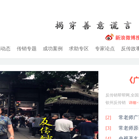
销动态
传销专题
成功案例
求助专区
专家论点
反传故
《
反传销帮帮网,全国
钦州反传销
详细>
[2]
常老师广
[3]
常老师原
[4]
央视著名