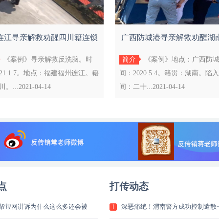
连江寻亲解救劝醒四川籍连锁
广西防城港寻亲解救劝醒湖
经营受害者
本运作受害者
《案例》寻亲解救反洗脑。时
简介
《案例》地点：广西防
021.1.7。地点：福建福州连江。籍
间：2020.5.4。籍贯：湖南。陷
...2021-04-14
间：二十...2021-04-14
点
打传动态
帮帮网讲诉为什么这么多还会被
深恶痛绝！渭南警方成功控制遣散
1
销1040阳光工程是传销，为什么
传销团伙 幸运挽救11组家庭