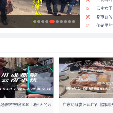
[5]
云南女子
[6]
级别被抓
都市新闻
常老师出差全
南宁大沙田
查货传销资
防城港打击
反传销常老
[7]
传销里的
急解救被骗1040工程6天的云
广东劝醒贵州籍广西北部湾