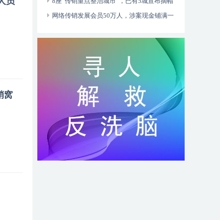
人员
8座“传销重点整治城市”，已有5城宣布摘帽
网络传销发展会员50万人，涉案现金铺满一
张床
销窝