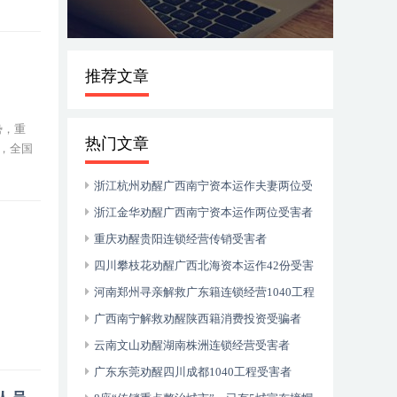
推荐文章
势，重
热门文章
，全国
浙江杭州劝醒广西南宁资本运作夫妻两位受
害者
浙江金华劝醒广西南宁资本运作两位受害者
重庆劝醒贵阳连锁经营传销受害者
四川攀枝花劝醒广西北海资本运作42份受害
者
河南郑州寻亲解救广东籍连锁经营1040工程
受害者
广西南宁解救劝醒陕西籍消费投资受骗者
云南文山劝醒湖南株洲连锁经营受害者
广东东莞劝醒四川成都1040工程受害者