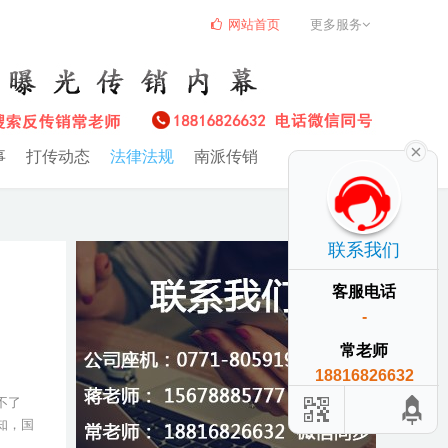
网站首页
更多服务
事
打传动态
法律法规
南派传销
联系我们
客服电话
-
常老师
18816826632
不了
知，国