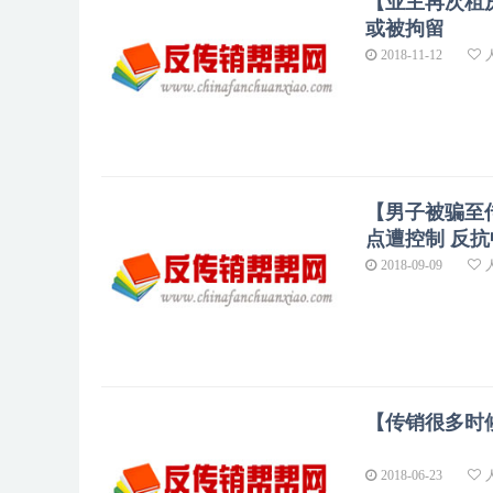
【业主再次租
或被拘留
2018-11-12
【男子被骗至
点遭控制 反
2018-09-09
【传销很多时
2018-06-23