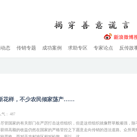
销动态
传销专题
成功案例
求助专区
专家论点
反传故
新花样，不少农民倾家荡产……
人气： 487
，尽管国家的有关部门在严厉打击这些组织，但是这些组织就像野草般顽强，除
了获得高额的收益仍然在国家的严格管控之下愿意走向传销的违法道路。众所周
较严格，而对于农村地区相对松散，所以，这...