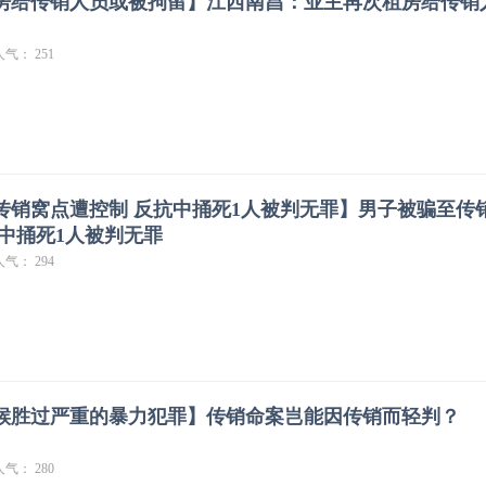
房给传销人员或被拘留】江西南昌：业主再次租房给传销
人气： 251
传销窝点遭控制 反抗中捅死1人被判无罪】男子被骗至传
抗中捅死1人被判无罪
人气： 294
候胜过严重的暴力犯罪】传销命案岂能因传销而轻判？
人气： 280