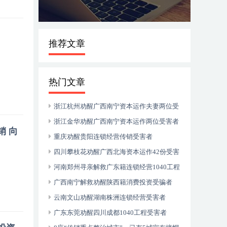
推荐文章
热门文章
浙江杭州劝醒广西南宁资本运作夫妻两位受
害者
浙江金华劝醒广西南宁资本运作两位受害者
 向
重庆劝醒贵阳连锁经营传销受害者
四川攀枝花劝醒广西北海资本运作42份受害
者
河南郑州寻亲解救广东籍连锁经营1040工程
受害者
广西南宁解救劝醒陕西籍消费投资受骗者
云南文山劝醒湖南株洲连锁经营受害者
广东东莞劝醒四川成都1040工程受害者