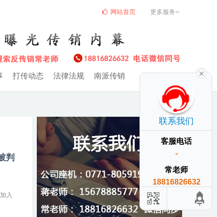
网站首页
更多服务
事
打传动态
法律法规
南派传销
联系我们
客服电话
-
被判
常老师
18816826632
人加入