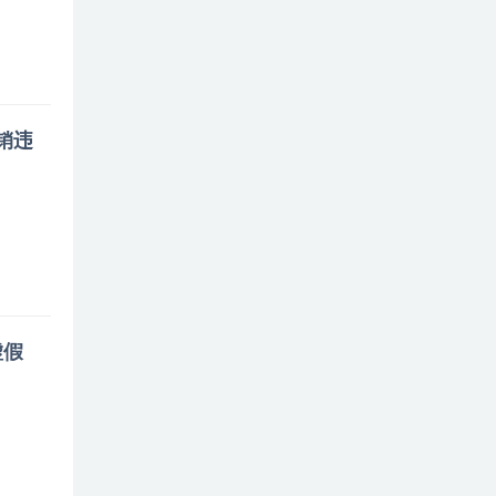
销违
虚假