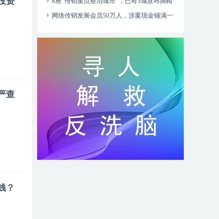
投资
8座“传销重点整治城市”，已有5城宣布摘帽
网络传销发展会员50万人，涉案现金铺满一
张床
严查
钱？