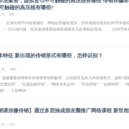
非法集资，虚拟货币不可触碰的高压线有哪些 传销诈骗非
不可触碰的高压线有哪些?
人气： 698
： 近来比特币纠纷案频出，网络犯罪越发复杂，目前我国涉及到比特币等虚
善，一旦出现问题，投资者或将面临维权难甚至无处维权的境地。 比特币具
本特征 新出现的传销形式有哪些，怎样识别？
人气： 1006
 福建鹏翼律师事务所律师李瑞郁解答：以前较常见的几种传销形式：虚构“国
加盟经营”、“自愿连锁经营”、“网络资本运作”、“市场营销”、“连锁销售”、“
财”、“人际网络”、
营销课涉嫌传销】通过多层抽成朋友圈推广网络课程 新世
人气： 521