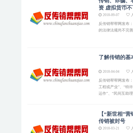
传销、诈骗、
资 虚拟货币
2018-09-07
反传销帮帮网发布
的法律法规尚不完
了解传销的基
2018-04-04
反传销帮帮网发布：
工程或产业”、“特许
运作”、“民间互助理
【“新世相”
传销被封号
2018-03-21