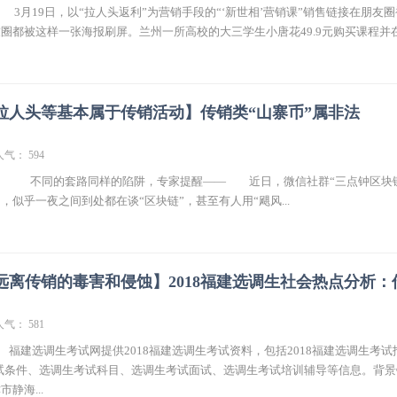
 3月19日，以“拉人头返利”为营销手段的“‘新世相’营销课”销售链接在朋友
圈都被这样一张海报刷屏。兰州一所高校的大三学生小唐花49.9元购买课程并
拉人头等基本属于传销活动】传销类“山寨币”属非法
人气： 594
： 不同的套路同样的陷阱，专家提醒—— 近日，微信社群“三点钟区块
，似乎一夜之间到处都在谈“区块链”，甚至有人用“飓风...
远离传销的毒害和侵蚀】2018福建选调生社会热点分析：
人气： 581
 福建选调生考试网提供2018福建选调生考试资料，包括2018福建选调生考试
试条件、选调生考试科目、选调生考试面试、选调生考试培训辅导等信息。背景
静海...