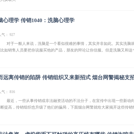
洗脑心理学 传销1040：洗脑心理学
人气： 927
： 对于一般人来说，洗脑是一个看似很难的事情，其实并非如此。其实洗脑
，比如销售人员要把你说服买他的产品，朋友的辩论让你信服。但是洗脑又和这
而远离传销的陷阱 传销组织又来新招式 烟台网警揭秘支
人气： 816
： 最近，一些从事传销或非法融资活动的不法分子，在宣传中出现一些新动
不断提高，传销组织也升级了他们的骗局，下面烟台网警就给大家揭开这些传销