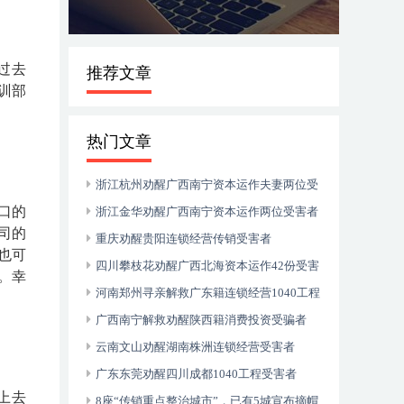
过去
推荐文章
训部
热门文章
浙江杭州劝醒广西南宁资本运作夫妻两位受
口的
害者
浙江金华劝醒广西南宁资本运作两位受害者
司的
重庆劝醒贵阳连锁经营传销受害者
也可
四川攀枝花劝醒广西北海资本运作42份受害
。幸
者
河南郑州寻亲解救广东籍连锁经营1040工程
受害者
广西南宁解救劝醒陕西籍消费投资受骗者
云南文山劝醒湖南株洲连锁经营受害者
广东东莞劝醒四川成都1040工程受害者
上去
8座“传销重点整治城市”，已有5城宣布摘帽