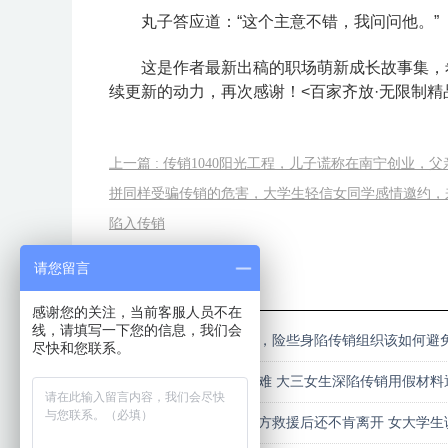
丸子答应道：“这个主意不错，我问问他。”
这是作者最新出稿的职场萌新成长故事集，
续更新的动力，再次感谢！<百家齐放·无限制精
上一篇 : 传销1040阳光工程，儿子谎称在南宁创业，
拼同样受骗传销的危害，大学生轻信女同学感情邀约，
陷入传销
请您留言
相关阅读
感谢您的关注，当前客服人员不在
线，请填写一下您的信息，我们会
毕业生通过互联网投简历，险些身陷传销组织该如何避
尽快和您联系。
脱离传销幡然悔悟复学却难 大三女生深陷传销用假材料
脱离传销后想复学
女大学生被传销洗脑后警方救援后还不肯离开 女大学生
传销组织 入戏太深被解救后还不肯走