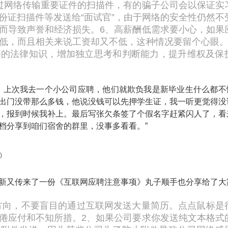
过网络传输重要证件的扫描件，有的骗子公司会以保证实
份证扫描件等发送给“面试官”，由于网络的安全性仍然不
而导致声誉和经济损失。
6、高薪酬低需求要小心，如果
低，而且相关来说工资却又不低，这种情况要留个心眼
要的法律知识，增加独立思考和判断能力，提升维权及保
，上次我去一个小公司应聘，他们就欺负我是新毕业生什么都不
出门没带那么多钱，他说没钱可以先押学生证，我一听更觉得没
，报到时候我补上。最后写张欠条签了个假名字赶紧闪人了，看
档分享到咱们宿舍的群里，没事多看看。”
新又传来了一份《互联网应聘注意事项》丸子顺手也分享给了大
方向，不要盲目的通过互联网发送大量简历。点点鼠标是
倦应付和不知所措。
2、如果公司要求你发送纯文本格式