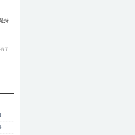
是持
没有了
对
料