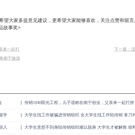
希望大家多提意见建议，更希望大家能够喜欢，关注点赞和留言
品故事奖>
父亲来一起打
下一篇：
来南宁旅游
免
传销1040阳光工程，儿子谎称在南宁创业，父亲来一起打拼
同样受骗传销的危害，大学生轻信女同学感情邀约
退学
大学生找工作被骗进传销组织 女大学生找工作陷传销 拿刀
着手腕：不让走就自杀
误入
大学生意想不到身陷传销组织难以脱身 大学生才被解救 谁
他竟想再打入传销