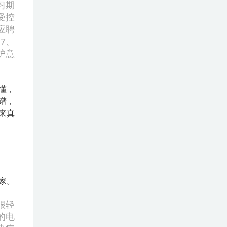
习期
受控
应聘
。
7、
护意
懂，
谱，
来真
家。
很轻
的电