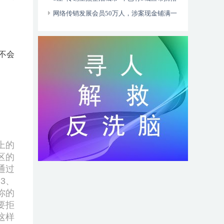
网络传销发展会员50万人，涉案现金铺满一
张床
不会
上的
区的
通过
。
3、
你的
要拒
这样