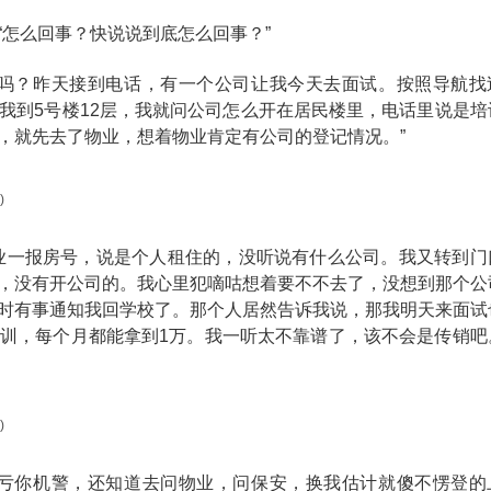
“怎么回事？快说说到底怎么回事？”
历吗？昨天接到电话，有一个公司让我今天去面试。按照导航找
我到5号楼12层，我就问公司怎么开在居民楼里，电话里说是培
，就先去了物业，想着物业肯定有公司的登记情况。”
业一报房号，说是个人租住的，没听说有什么公司。我又转到门
，没有开公司的。我心里犯嘀咕想着要不不去了，没想到那个公
时有事通知我回学校了。那个人居然告诉我说，那我明天来面试
训，每个月都能拿到1万。我一听太不靠谱了，该不会是传销吧
幸亏你机警，还知道去问物业，问保安，换我估计就傻不愣登的