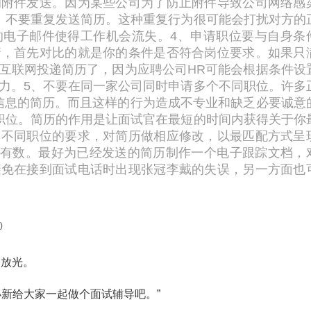
的附件发送。因为某些公司为了防止附件导致公司网络感
、不要重复发送简历。这种重复行为很可能会打扰对方的
的电子邮件使得工作机会流失。
4、申请职位要与自身条
请，首先对比的就是你的条件是否符合岗位要求。如果只
互联网投递简历了，因为应聘公司HR可能会根据条件设
力。
5、不要在同一家公司同时申请多个不同职位。许多
信息的简历。而且这样的行为造成不专业和缺乏必要诚意
职位。简历的作用是让面试官在最短的时间内获得关于你
、不同职位的要求，对简历做相应修改，以最匹配方式呈
中有数。最好为已经发送的简历制作一个电子跟踪文档，
避免在接到面试电话时出现张冠李戴的失误，另一方面也
眼放光。
小新给大家一起做个面试辅导吧。”