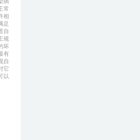
染病
正常
件相
满足
置自
正规
的坏
最有
现自
对它
可以