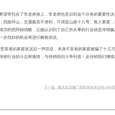
望寄托在了常老师身上，常老师也意识到这个任务的重要性决
，四面环山，交通极其不便利，可谓是山路十八弯。救人要紧，
成功的把阿娟劝醒，让她认识到了自己所从事的行业就是传销骗
一步找好的机会再进行解救劝说。
害者的家庭状况后一声叹息，本身不富裕的家庭被骗了十几
传销行业的斗志和激情，与传销组织斗争到底！反传销我们继续
下一篇 : 重庆反洗脑广西钦州资本运作1040