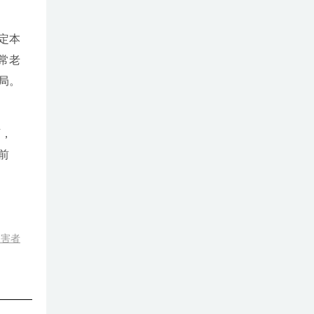
定本
常老
局。
万，
前
受害者