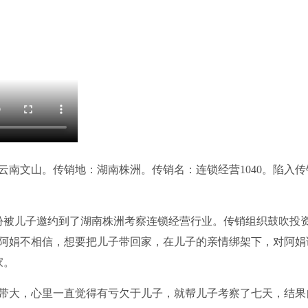
地点：云南文山。传销地：湖南株洲。传销名：连锁经营1040。陷入
份被儿子邀约到了湖南株洲考察连锁经营行业。传销组织鼓吹投资6
开始阿娟不相信，想要把儿子带回家，在儿子的亲情绑架下，对阿娟
家。
大，心里一直觉得有亏欠于儿子，就帮儿子考察了七天，结果