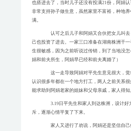
也搭进去了，当时儿子还没有投满21份，阿娟
非常支持孙子做生意，虽然家里不富裕，种地养
满。
认可之后儿子和阿娟又合伙把女儿叫去，
己也投资了进去。一家三口准备在湖南株洲干一
生很敏感，因为之前听说过传销，到了当地没怎
娟和前夫所生，阿娟早已经和前夫离婚了）
这一走导致阿娟对平先生意见很大，觉得
认识很多年都在一个地方打工，两人之前关系很
能求助到阿娟老家的姐妹和父母亲戚，家人得知
3.19日平先生和家人到达株洲，设计好
斥，逐渐心情平复了下来。
家人又进行了劝说，阿娟还是坚信自己做