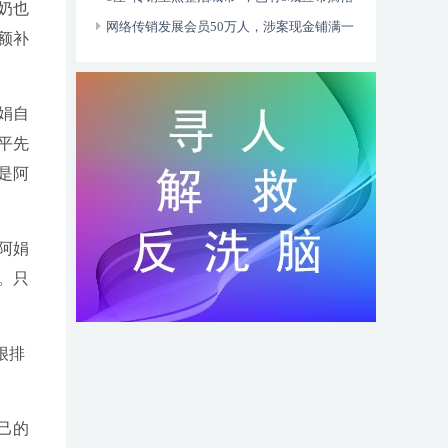
奶也
网络传销发展会员50万人，涉案现金铺满一
额补
张床
娟自
平先
是阿
阿娟
。只
很排
己的