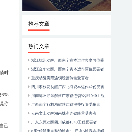
推荐文章
热门文章
浙江杭州劝醒广西南宁资本运作夫妻两位受
害者
浙江金华劝醒广西南宁资本运作两位受害者
传销时
重庆劝醒贵阳连锁经营传销受害者
四川攀枝花劝醒广西北海资本运作42份受害
98
者
河南郑州寻亲解救广东籍连锁经营1040工程
说你
受害者
广西南宁解救劝醒陕西籍消费投资受骗者
云南文山劝醒湖南株洲连锁经营受害者
广东东莞劝醒四川成都1040工程受害者
自己
8座“传销重点整治城市”，已有5城宣布摘帽