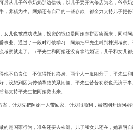
认可后从儿子爷爷奶奶那边借钱，以儿子要开汽修店为名，爷爷奶
牛，养猪为生。阿娟还有自己的一些存款，都全力支持儿子把份
女儿也被成功洗脑，投资的钱也是阿娟东拼西凑而来，同时阿
番事业。通过了一段时可饿学习，阿娟把平先生叫到株洲考察。
么考察就走了。（平先生和阿娟还没有拿结婚证，儿子和女儿都
他不负责任，不值得托付终身。两个人一度闹分手，平先生和
好，没想到因为传销导致关系闹僵。平先生苦苦劝说也无济于事
后都支持平先生把阿娟救出来。
方案，计划先把阿娟一人带回家。计划很顺利，虽然刚开始阿娟
的是国家行为，准备还要去株洲。儿子和女儿还在，她表明自